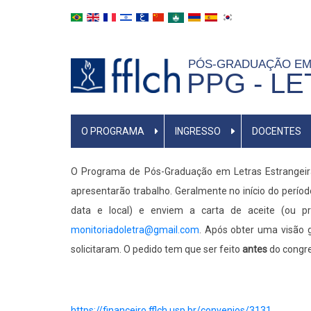
Pular
para
o
PÓS-GRADUAÇÃO EM
conteúdo
PPG - L
principal
MAIN
O PROGRAMA
INGRESSO
DOCENTES
NAVIGATION
O Programa de Pós-Graduação em Letras Estrangeira
apresentarão trabalho. Geralmente no início do perí
data e local) e enviem a carta de aceite (ou p
monitoriadoletra@gmail.com
. Após obter uma visão 
solicitaram. O pedido tem que ser feito
antes
do congre
https://financeiro.fflch.usp.br/convenios/3131