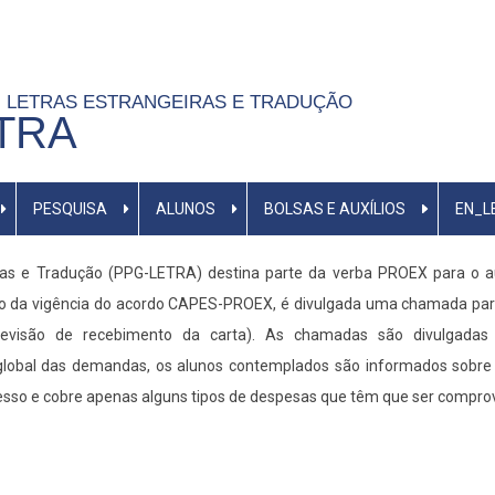
 LETRAS ESTRANGEIRAS E TRADUÇÃO
ETRA
PESQUISA
ALUNOS
BOLSAS E AUXÍLIOS
EN_L
s e Tradução (PPG-LETRA) destina parte da verba PROEX para o aux
odo da vigência do acordo CAPES-PROEX, é divulgada uma chamada para
revisão de recebimento da carta). As chamadas são divulgada
global das demandas, os alunos contemplados são informados sobre c
sso e cobre apenas alguns tipos de despesas que têm que ser comprov