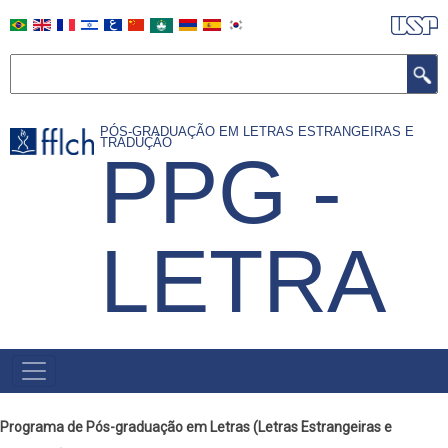
Pular
para
Buscar
o
conteúdo
principal
PÓS-GRADUAÇÃO EM LETRAS ESTRANGEIRAS E
TRADUÇÃO
PPG -
LETRA
MAIN
NAVIGATION
Programa de Pós-graduação em Letras (Letras Estrangeiras e