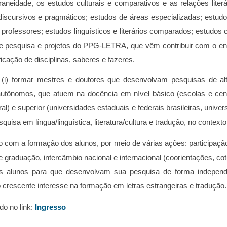
dade, os estudos culturais e comparativos e as relações literári
 discursivos e pragmáticos; estudos de áreas especializadas; estudo
rofessores; estudos linguísticos e literários comparados; estudos cu
 de pesquisa e projetos do PPG-LETRA, que vêm contribuir com o en
ficação de disciplinas, saberes e fazeres.
(i) formar mestres e doutores que desenvolvam pesquisas de alto
autônomos, que atuem na docência em nível básico (escolas e centro
l) e superior (universidades estaduais e federais brasileiras, univers
quisa em língua/linguística, literatura/cultura e tradução, no cont
m a formação dos alunos, por meio de várias ações: participação 
 graduação, intercâmbio nacional e internacional (coorientações, cotu
ssos alunos para que desenvolvam sua pesquisa de forma independ
escente interesse na formação em letras estrangeiras e tradução.
o no link:
Ingresso