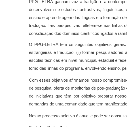
PPG-LETRA ganham voz a tradição e a contemporanei
desenvolvem-se estudos contrastivos, linguísticos,
ensino e aprendizagem das línguas e a formação de p
tradução. Tais perspectivas refletem-se nas linhas
consolidação dos domínios científicos ligados à rami
O PPG-LETRA tem os seguintes objetivos gerais: 
estrangeiras e tradução; (ii) formar pesquisadores 
escolas técnicas em nível municipal, estadual e federa
torno das linhas do programa, envolvendo ensino, pes
Com esses objetivos afirmamos nosso compromisso co
de pesquisa, oferta de monitorias de pós-graduação e
de iniciativas que têm por objetivo preparar no
demandas de uma comunidade que tem manifestado cr
Nosso processo seletivo é anual e pode ser consultad