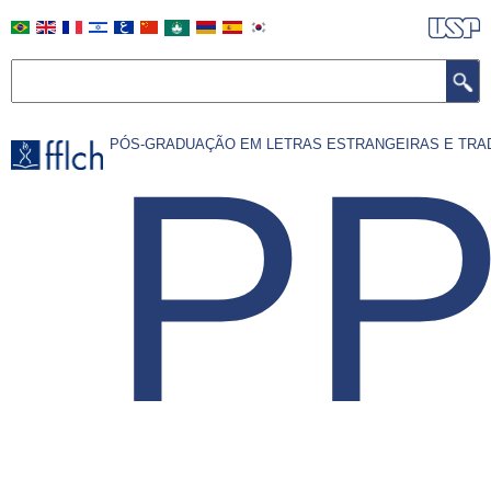
Pular
para
Buscar
o
conteúdo
principal
PP
PÓS-GRADUAÇÃO EM LETRAS ESTRANGEIRAS E TR